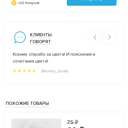
+20 бонусов
КЛИЕНТЫ
ГОВОРЯТ
Ксения, спасибо за цвета! И пояснения и
А мне
аказы.
сочетания цвета!
Они о
люблю
@sunny_rosaly
а
ассор
месте
ПОХОЖИЕ ТОВАРЫ
75 ₽