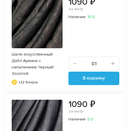
1090 ₽
за метр
Наличие
10.5
Шелк искусственный
Дабл Армани с
напылением Черный/
Золотой
В корзину
+22 бонуса
1090 ₽
за метр
Наличие
5.0