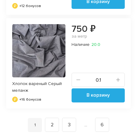
В корзину
+12 бонусов
750 ₽
за метр
Наличие
20.0
Хлопок вареный Серый
меланж
В корзину
+16 бонусов
2
3
6
Вы на странице
1