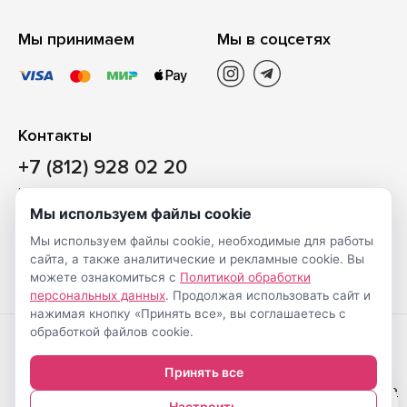
Мы принимаем
Мы в соцсетях
Контакты
+7 (812) 928 02 20
Наш магазин
Мы используем файлы cookie
Санкт-Петербург, ул. Ворошилова, д. 2, Литер «Р» (БЦ
Мы используем файлы cookie, необходимые для работы
«Сигнал»), 3 этаж, пом. 2
сайта, а также аналитические и рекламные cookie. Вы
На карте
можете ознакомиться с
Политикой обработки
персональных данных
. Продолжая использовать сайт и
нажимая кнопку «Принять все», вы соглашаетесь с
обработкой файлов cookie.
Создание
© Shveimarkt.ru,
Принять все
интернет-
2017-2026
Настройка cookie
0
магазинов
—
Настроить