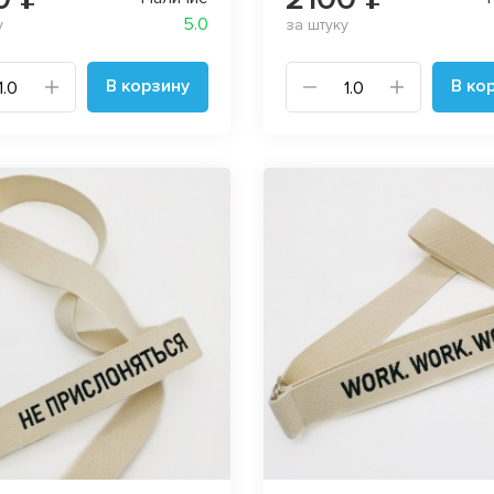
5.0
у
за штуку
В корзину
В ко