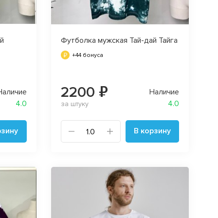
й
Футболка мужская Тай-дай Тайга
+44 бонуса
2200 ₽
Наличие
Наличие
4.0
4.0
за штуку
рзину
В корзину