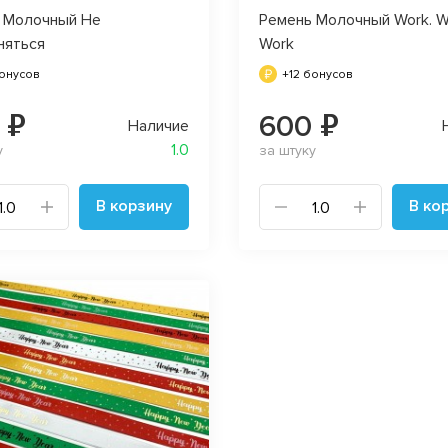
 Молочный Не
Ремень Молочный Work. W
няться
Work
бонусов
+12 бонусов
 ₽
600 ₽
Наличие
1.0
у
за штуку
В корзину
В ко