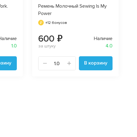
ork.
Ремень Молочный Sewing Is My
Power
+12 бонусов
600 ₽
Наличие
Наличие
1.0
4.0
за штуку
рзину
В корзину