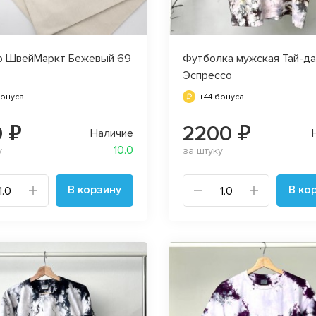
 ШвейМаркт Бежевый 69
Футболка мужская Тай-да
Эспрессо
бонуса
+44 бонуса
0 ₽
2200 ₽
Наличие
10.0
у
за штуку
В корзину
В ко