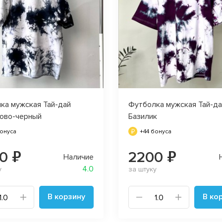
ка мужская Тай-дай
Футболка мужская Тай-да
ово-черный
Базилик
бонуса
+44 бонуса
0 ₽
2200 ₽
Наличие
4.0
у
за штуку
В корзину
В ко