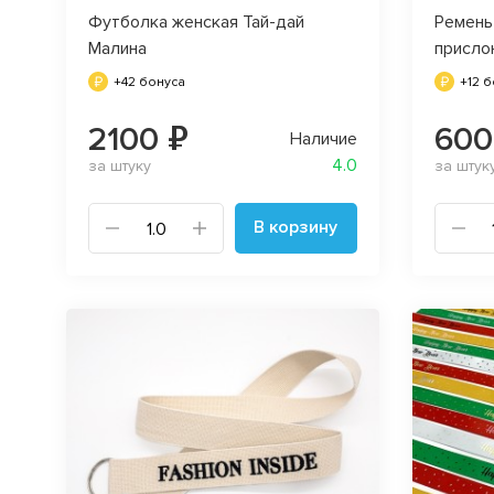
Футболка женская Тай-дай
Ремень
Малина
присло
+42 бонуса
+12 
2100 ₽
600
Наличие
4.0
за штуку
за штук
В корзину