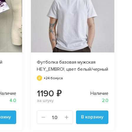
й
Футболка базовая мужская
HEY_EMBRO!, цвет белый/черный
+24 бонуса
1190 ₽
Наличие
Наличие
4.0
2.0
за штуку
рзину
В корзину