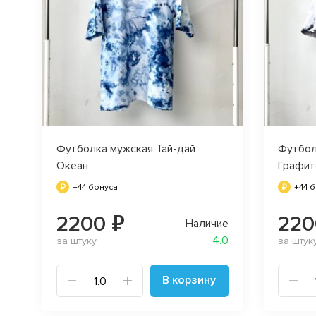
Футболка мужская Тай-дай
Футбол
Океан
Графит
+44 бонуса
+44 
2200 ₽
220
Наличие
4.0
за штуку
за штук
В корзину