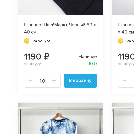
Шоппер ШвейМаркт Черный 69 х
Шоппер
40 см
х 40 см
+24 бонуса
+24 
1190 ₽
119
Наличие
10.0
за штуку
за штук
В корзину