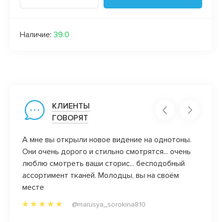
Наличие:
39.0
КЛИЕНТЫ
ГОВОРЯТ
люблю
А мне вы открыли новое видение на однотоны.
Обожа
ентам,
Они очень дорого и стильно смотрятся... очень
закан
воего
люблю смотреть ваши сторис... бесподобный
клиен
0%!!!
ассортимент тканей. Молодцы, вы на своём
всегд
месте
да и 
радост
@marusya_sorokina810
прям л