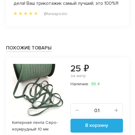
олок,
дела! Ваш трикотажик самый лучший, это 100%!!!
всегд
да и 
@laraaposto
радост
прям л
ПОХОЖИЕ ТОВАРЫ
25 ₽
за метр
Наличие:
95.4
Киперная лента Серо-
В корзину
изумрудный 10 мм