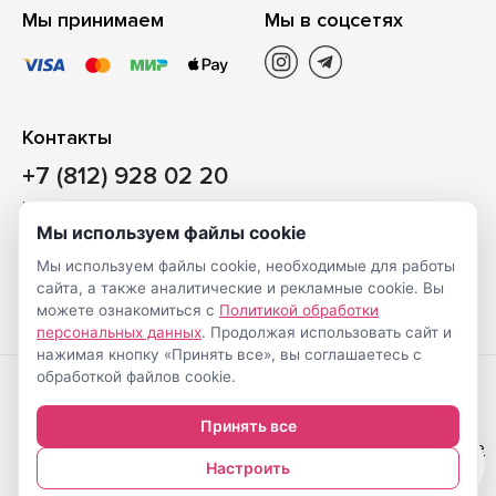
Мы принимаем
Мы в соцсетях
Контакты
+7 (812) 928 02 20
Наш магазин
Мы используем файлы cookie
Санкт-Петербург, ул. Ворошилова, д. 2, Литер «Р» (БЦ
Мы используем файлы cookie, необходимые для работы
«Сигнал»), 3 этаж, пом. 2
сайта, а также аналитические и рекламные cookie. Вы
На карте
можете ознакомиться с
Политикой обработки
персональных данных
. Продолжая использовать сайт и
нажимая кнопку «Принять все», вы соглашаетесь с
обработкой файлов cookie.
Создание
© Shveimarkt.ru,
Принять все
интернет-
2017-2026
Настройка cookie
0
магазинов
—
Настроить