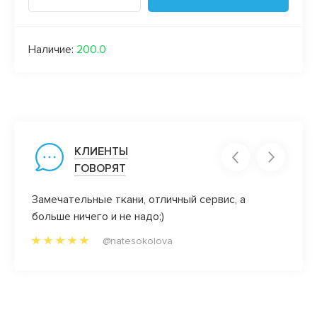
Наличие:
200.0
КЛИЕНТЫ
ГОВОРЯТ
Замечательные ткани, отличный сервис, а
Ой, в
аказы.
больше ничего и не надо;)
всей 
отзыв
@natesokolova
а
дела!