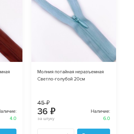
емная
Молния потайная неразъемная
Светло-голубой 20см
45 ₽
36 ₽
аличие:
Наличие:
4.0
6.0
за штуку