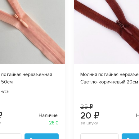
 потайная неразъемная
Молния потайная неразъ
 50см
Светло-коричневый 20см
онуса
25 ₽
₽
20 ₽
Наличие:
Н
28.0
у
за штуку