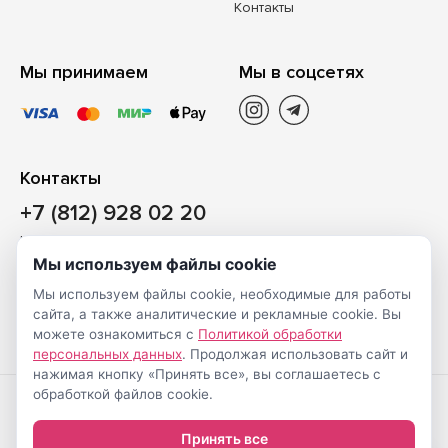
Контакты
Мы принимаем
Мы в соцсетях
Контакты
+7 (812) 928 02 20
Наш магазин
Мы используем файлы cookie
Санкт-Петербург, ул. Ворошилова, д. 2, Литер «Р» (БЦ
Мы используем файлы cookie, необходимые для работы
«Сигнал»), 3 этаж, пом. 2
сайта, а также аналитические и рекламные cookie. Вы
На карте
можете ознакомиться с
Политикой обработки
персональных данных
. Продолжая использовать сайт и
нажимая кнопку «Принять все», вы соглашаетесь с
обработкой файлов cookie.
Создание
© Shveimarkt.ru,
Принять все
интернет-
2017-2026