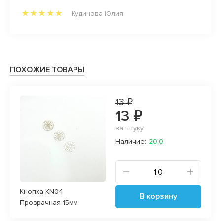
анных
Кудинова Юлия
орд))
ивые
ьше
к
ПОХОЖИЕ ТОВАРЫ
 через
, а
13 ₽
офиле.
13 ₽
за штуку
Наличие:
20.0
Кнопка KN04
В корзину
Прозрачная 15мм