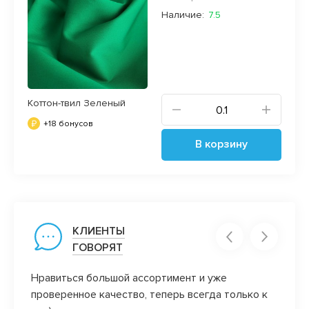
Наличие:
7.5
Коттон-твил Зеленый
+18 бонусов
В корзину
КЛИЕНТЫ
ГОВОРЯТ
Нравиться большой ассортимент и уже
Добро
проверенное качество, теперь всегда только к
Посыл