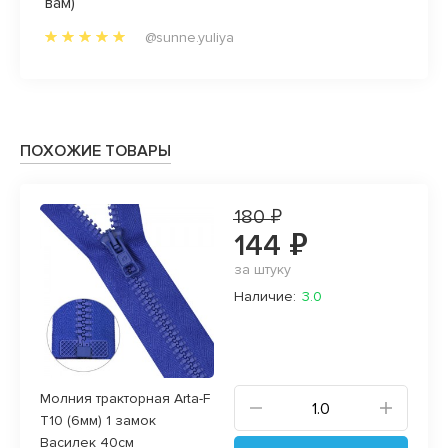
вам)
отдел
Качес
@sunne.yuliya
что я
«вслеп
Благо
заказы
ПОХОЖИЕ ТОВАРЫ
180 ₽
144 ₽
за штуку
Наличие:
3.0
Молния тракторная Arta-F
T10 (6мм) 1 замок
Василек 40см