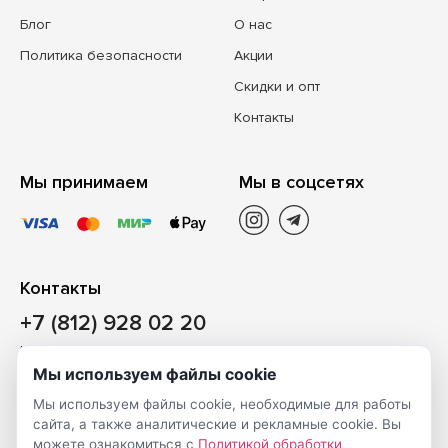
Блог
О нас
Политика безопасности
Акции
Скидки и опт
Контакты
Мы принимаем
Мы в соцсетях
Контакты
+7 (812) 928 02 20
Наш магазин
Мы используем файлы cookie
Санкт-Петербург, ул. Ворошилова, д. 2, Литер «Р» (БЦ
Мы используем файлы cookie, необходимые для работы
«Сигнал»), 3 этаж, пом. 2
сайта, а также аналитические и рекламные cookie. Вы
На карте
можете ознакомиться с
Политикой обработки