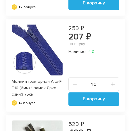
В корзину
+2 бонуса
259 ₽
207 ₽
за штуку
Наличие:
4.0
Молния тракторная Arta-F
T10 (6мм) 1 замок Ярко-
синий 75см
В корзину
+4 бонуса
529 ₽