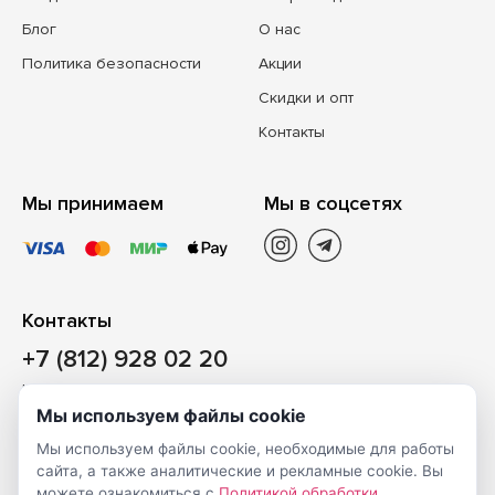
Блог
О нас
Политика безопасности
Акции
Скидки и опт
Контакты
Мы принимаем
Мы в соцсетях
Контакты
+7 (812) 928 02 20
Наш магазин
Мы используем файлы cookie
Санкт-Петербург, ул. Ворошилова, д. 2, Литер «Р» (БЦ
Мы используем файлы cookie, необходимые для работы
«Сигнал»), 3 этаж, пом. 2
сайта, а также аналитические и рекламные cookie. Вы
На карте
можете ознакомиться с
Политикой обработки