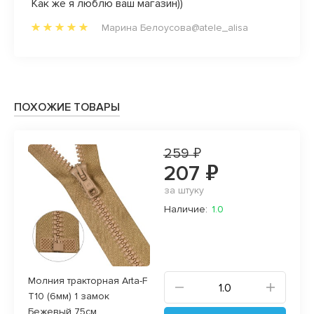
ень
Как же я люблю ваш магазин))
Ксения
сочет
Марина Белоусова@atele_alisa
и
ПОХОЖИЕ ТОВАРЫ
259 ₽
207 ₽
за штуку
Наличие:
1.0
Молния тракторная Arta-F
T10 (6мм) 1 замок
Бежевый 75см