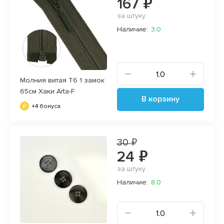
167 ₽
за штуку
Наличие:
3.0
Молния витая Т6 1 замок
65см Хаки Arta-F
В корзину
+4 бонуса
30 ₽
24 ₽
за штуку
Наличие:
8.0