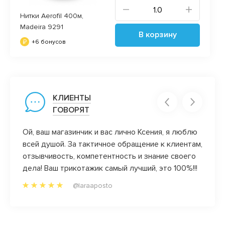
Нитки Aerofil 400м,
Madeira 9291
В корзину
+6 бонусов
КЛИЕНТЫ
ГОВОРЯТ
Ой, ваш магазинчик и вас лично Ксения, я люблю
А мне 
всей душой. За тактичное обращение к клиентам,
отзыв
вне!
отзывчивость, компетентность и знание своего
Ну и 
адка!
дела! Ваш трикотажик самый лучший, это 100%!!!
ассор
но от
покло
@laraaposto
ну
аз))