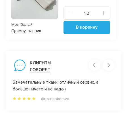
Мел Белый
В корзину
Прямоугольник
КЛИЕНТЫ
ГОВОРЯТ
)) уж
Замечательные ткани, отличный сервис, а
Ксения
больше ничего и не надо;)
сочет
ись в
@natesokolova
олок,