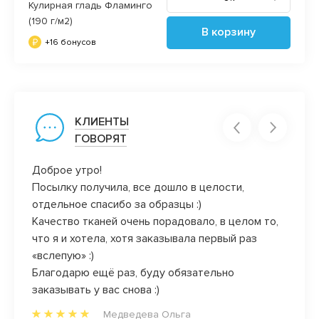
Кулирная гладь Фламинго
(190 г/м2)
В корзину
+16 бонусов
КЛИЕНТЫ
ГОВОРЯТ
тя
Доброе утро!
Обожа
Посылку получила, все дошло в целости,
закан
отдельное спасибо за образцы :)
клиен
Качество тканей очень порадовало, в целом то,
всегд
что я и хотела, хотя заказывала первый раз
да и 
«вслепую» :)
радост
Благодарю ещё раз, буду обязательно
прям л
заказывать у вас снова :)
Медведева Ольга