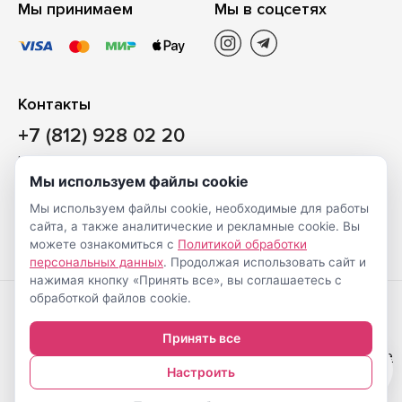
Мы принимаем
Мы в соцсетях
Контакты
+7 (812) 928 02 20
Наш магазин
Мы используем файлы cookie
Санкт-Петербург, ул. Ворошилова, д. 2, Литер «Р» (БЦ
Мы используем файлы cookie, необходимые для работы
«Сигнал»), 3 этаж, пом. 2
сайта, а также аналитические и рекламные cookie. Вы
На карте
можете ознакомиться с
Политикой обработки
персональных данных
. Продолжая использовать сайт и
нажимая кнопку «Принять все», вы соглашаетесь с
обработкой файлов cookie.
Создание
© Shveimarkt.ru,
Принять все
интернет-
2017-2026
Настройка cookie
0
магазинов
—
Настроить