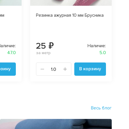
мм
Резинка ажурная 10 мм Брусника
25 ₽
аличие:
Наличие:
47.0
5.0
за метр
рзину
В корзину
Весь блог