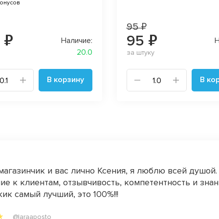
бонусов
95 ₽
 ₽
95 ₽
Наличие:
Н
20.0
за штуку
В корзину
В ко
магазинчик и вас лично Ксения, я люблю всей душой.
е к клиентам, отзывчивость, компетентность и знан
ик самый лучший, это 100%!!!
@laraaposto