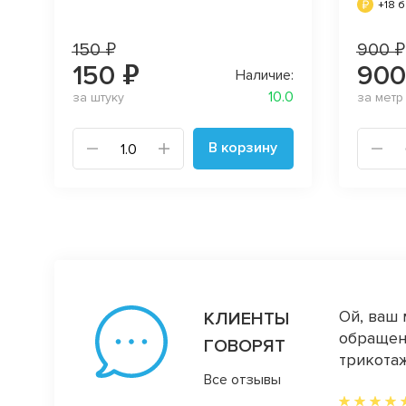
+18 
150 ₽
900 ₽
150 ₽
900
Наличие:
10.0
за штуку
за метр
В корзину
ума)) уж очень далеко. А да, и ещё у вас
Ой, ваш 
КЛИЕНТЫ
 мы столкнулись в последний визит) ещё
обращени
ГОВОРЯТ
в нем залипает и у меня есть свобода
трикотаж
Все отзывы