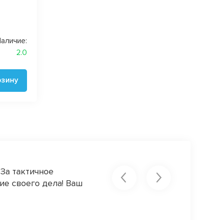
аличие:
2.0
рзину
 За тактичное
Замечательные ткани, отличный 
ие своего дела! Ваш
@natesokolova