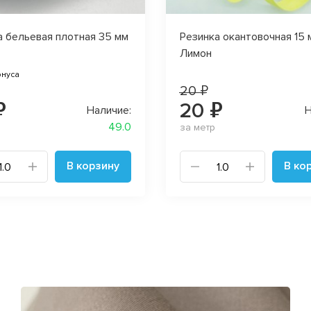
а бельевая плотная 35 мм
Резинка окантовочная 15 
Лимон
онуса
20 ₽
₽
20 ₽
Наличие:
Н
49.0
за метр
В корзину
В ко