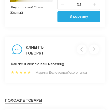
Шнур плоский 15 мм
Желтый
В корзину
КЛИЕНТЫ
ГОВОРЯТ
Как же я люблю ваш магазин))
Нравя
манже
Марина Белоусова@atele_alisa
нрави
м то,
и нер
з
магази
ПОХОЖИЕ ТОВАРЫ