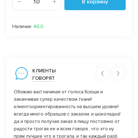
В корзину
Наличие:
46.0
КЛИЕНТЫ
ГОВОРЯТ
Обожаю вас! начиная от голоса Ксюши и
Добро
заканчивая супер качеством ткани!
Посыл
клиентоориентированность на высшем уровне!
отдел
всегда много образцов с заказом, и шоколадка!
Качес
да и просто получая заказ я пищу постоянно от
что я
радости трогая ее и всем говоря , что это ну
«вслеп
прям лучшее что я трогала, и так каждый раз))
Благо