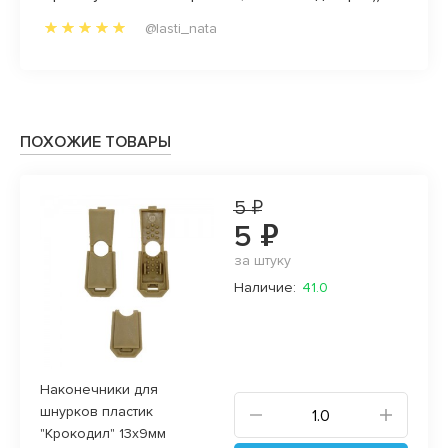
заказы
@lasti_nata
ПОХОЖИЕ ТОВАРЫ
5 ₽
5 ₽
за штуку
Наличие:
41.0
Наконечники для
шнурков пластик
"Крокодил" 13х9мм