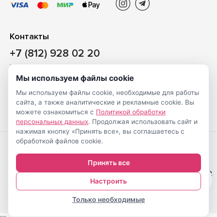
Контакты
+7 (812) 928 02 20
Наш магазин
Мы используем файлы cookie
Санкт-Петербург, ул. Ворошилова, д. 2, Литер «Р» (БЦ
Мы используем файлы cookie, необходимые для работы
«Сигнал»), 3 этаж, пом. 2
сайта, а также аналитические и рекламные cookie. Вы
На карте
можете ознакомиться с
Политикой обработки
персональных данных
. Продолжая использовать сайт и
нажимая кнопку «Принять все», вы соглашаетесь с
обработкой файлов cookie.
Создание
© Shveimarkt.ru,
Принять все
интернет-
2017-2026
Настройка cookie
0
магазинов
—
Настроить
Только необходимые