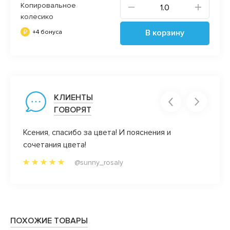
Копировальное
колесико
В корзину
+4 бонуса
КЛИЕНТЫ
ГОВОРЯТ
тя
Ксения, спасибо за цвета! И пояснения и
А мне 
сочетания цвета!
отзыв
Ну и 
@sunny_rosaly
ассор
покло
ПОХОЖИЕ ТОВАРЫ