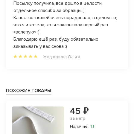
Посылку получила, все дошло в целости,
очень 
отдельное спасибо за образцы :)
девоч
Качество тканей очень порадовало, в целом то,
после
что я и хотела, хотя заказывала первый раз
Вася в
«вслепую» :)
свобо
Благодарю ещё раз, буду обязательно
заказывать у вас снова :)
Медведева Ольга
ПОХОЖИЕ ТОВАРЫ
45 ₽
за метр
Наличие:
1.1