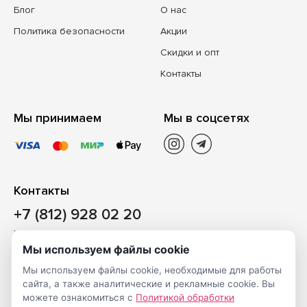
Блог
О нас
Политика безопасности
Акции
Скидки и опт
Контакты
Мы принимаем
Мы в соцсетях
Контакты
+7 (812) 928 02 20
Наш магазин
Мы используем файлы cookie
Санкт-Петербург, ул. Ворошилова, д. 2, Литер «Р» (БЦ
Мы используем файлы cookie, необходимые для работы
«Сигнал»), 3 этаж, пом. 2
сайта, а также аналитические и рекламные cookie. Вы
На карте
можете ознакомиться с
Политикой обработки