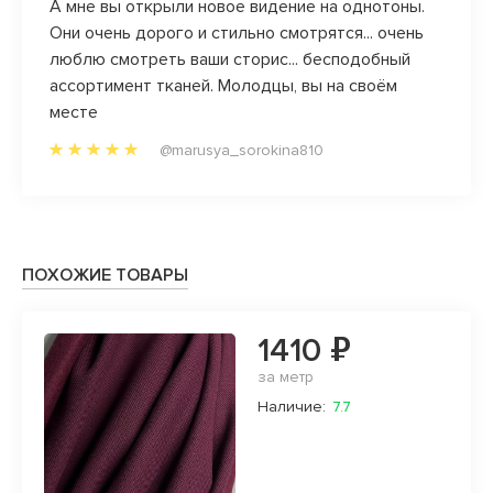
причем
А мне вы открыли новое видение на однотоны.
Нравя
Они очень дорого и стильно смотрятся... очень
манже
ие
люблю смотреть ваши сторис... бесподобный
нрави
анных
ассортимент тканей. Молодцы, вы на своём
и нер
орд))
месте
магази
@marusya_sorokina810
ивые
ьше
к
 через
, а
ПОХОЖИЕ ТОВАРЫ
офиле.
1410 ₽
за метр
Наличие:
7.7