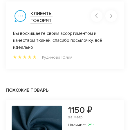
КЛИЕНТЫ
ГОВОРЯТ
Вы восхищаете своим ассортиментом и
А мне
качеством тканей, спасибо посылочку, всё
Они о
идеально
люблю
ассор
Кудинова Юлия
месте
ПОХОЖИЕ ТОВАРЫ
1150 ₽
за метр
Наличие:
29.1