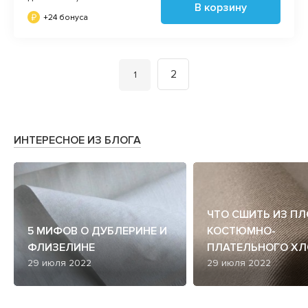
В корзину
+24 бонуса
2
Вы на странице
1
ИНТЕРЕСНОЕ ИЗ БЛОГА
ЧТО СШИТЬ ИЗ П
5 МИФОВ О ДУБЛЕРИНЕ И
КОСТЮМНО-
ФЛИЗЕЛИНЕ
ПЛАТЕЛЬНОГО ХЛ
29 июля 2022
29 июля 2022