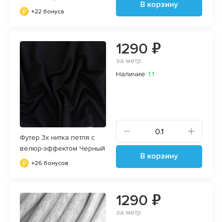
В корзину
+22 бонуса
1290 ₽
за метр
Наличие
1.1
Футер 3х нитка петля с
велюр-эффектом Черный
В корзину
+26 бонусов
1290 ₽
за метр