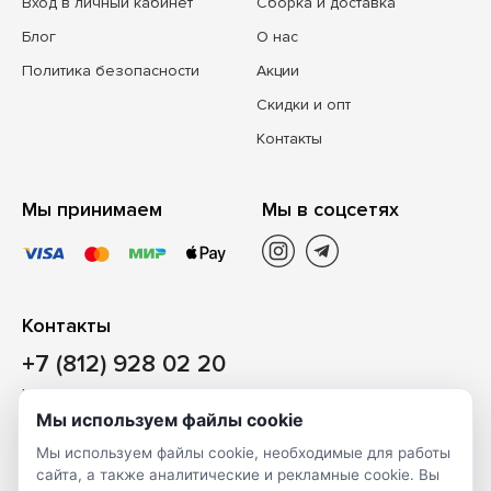
Вход в личный кабинет
Сборка и доставка
Блог
О нас
Политика безопасности
Акции
Скидки и опт
Контакты
Мы принимаем
Мы в соцсетях
Контакты
+7 (812) 928 02 20
Наш магазин
Мы используем файлы cookie
Санкт-Петербург, ул. Ворошилова, д. 2, Литер «Р» (БЦ
Мы используем файлы cookie, необходимые для работы
«Сигнал»), 3 этаж, пом. 2
сайта, а также аналитические и рекламные cookie. Вы
На карте