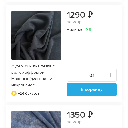
1290 ₽
за метр
Наличие
0.8
Футер 3х нитка петля с
велюр-эффектом
Маренго (диагональ/
микроначес)
В корзину
+26 бонусов
1350 ₽
за метр