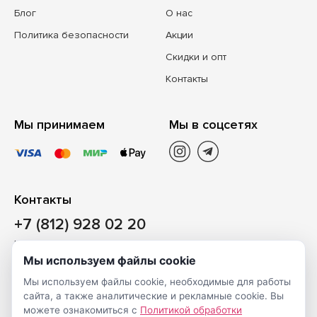
Блог
О нас
Политика безопасности
Акции
Скидки и опт
Контакты
Мы принимаем
Мы в соцсетях
Контакты
+7 (812) 928 02 20
Наш магазин
Мы используем файлы cookie
Санкт-Петербург, ул. Ворошилова, д. 2, Литер «Р» (БЦ
Мы используем файлы cookie, необходимые для работы
«Сигнал»), 3 этаж, пом. 2
сайта, а также аналитические и рекламные cookie. Вы
На карте
можете ознакомиться с
Политикой обработки