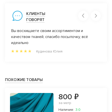
КЛИЕНТЫ
ГОВОРЯТ
Вы восхищаете своим ассортиментом и
Нрави
качеством тканей, спасибо посылочку, всё
прове
вне!
идеально
вам)
адка!
Кудинова Юлия
но от
ну
аз))
ПОХОЖИЕ ТОВАРЫ
800 ₽
за метр
Наличие:
3.0