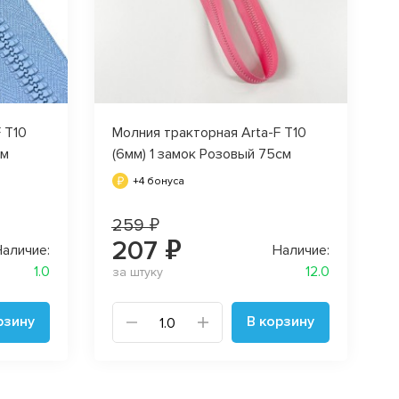
 T10
Молния тракторная Arta-F T10
М
см
(6мм) 1 замок Розовый 75см
+4 бонуса
259 ₽
207 ₽
аличие:
Наличие:
1.0
12.0
за штуку
з
рзину
В корзину