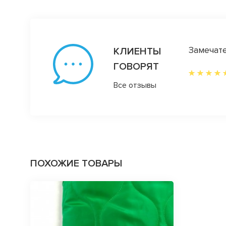
е (причем онлайн), и я наконец-то осталась
Замечате
КЛИЕНТЫ
мои предыдущие покупки в других. Сшила
ГОВОРЯТ
ьно за месяц, и это мой рекорд)) Спасибо
Все отзывы
имент и очень оперативные и вежливые
льше обзоров тканей в Инстаграм, т. к.
выбор, нежели через сайт. На сайт просто
и выбрать удобнее у Вас в профиле.
ПОХОЖИЕ ТОВАРЫ