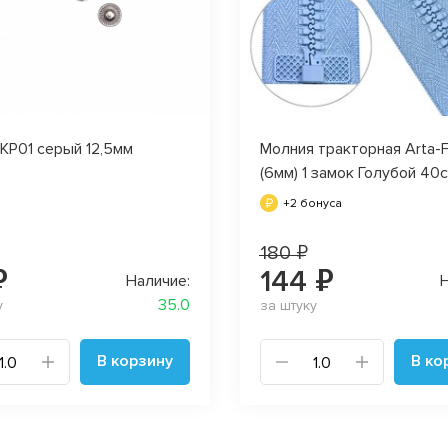
 КР01 серый 12,5мм
Молния тракторная Arta-F
(6мм) 1 замок Голубой 40
+2 бонуса
180 ₽
₽
144 ₽
Наличие:
Н
35.0
у
за штуку
В корзину
В ко