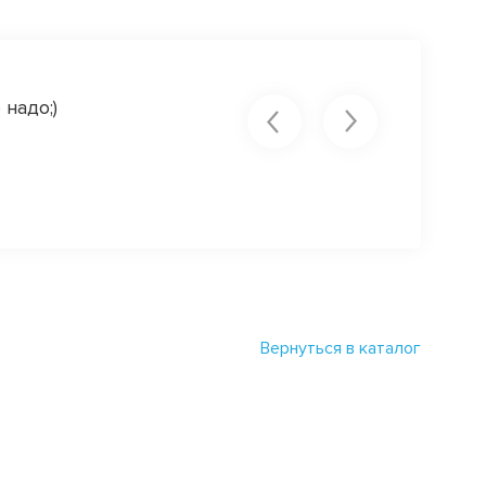
надо;)
Как же я люблю ваш магазин))
Марина Белоусова@atele
Вернуться в каталог