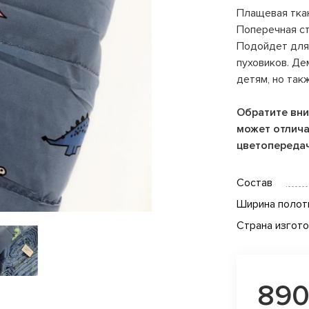
Плащевая ткан
Поперечная ст
Подойдет для 
пуховиков. Де
детям, но так
Обратите вни
может отличат
цветопереда
Состав
Ширина полот
Страна изгот
890