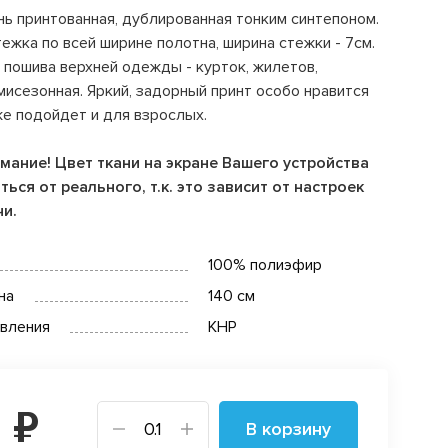
ь принтованная, дублированная тонким синтепоном.
ежка по всей ширине полотна, ширина стежки - 7см.
пошива верхней одежды - курток, жилетов,
мисезонная. Яркий, задорный принт особо нравится
же подойдет и для взрослых.
мание! Цвет ткани на экране Вашего устройства
ься от реального, т.к. это зависит от настроек
чи.
100% полиэфир
на
140 см
овления
КНР
 ₽
В корзину