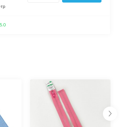
етр
15.0