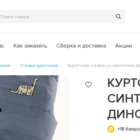
ас
Как заказать
Сборка и доставка
Акции
ганая
Стежка курточная
Курточная стежка на синтепоне 
КУРТ
СИН
ДИН
+18 бонус