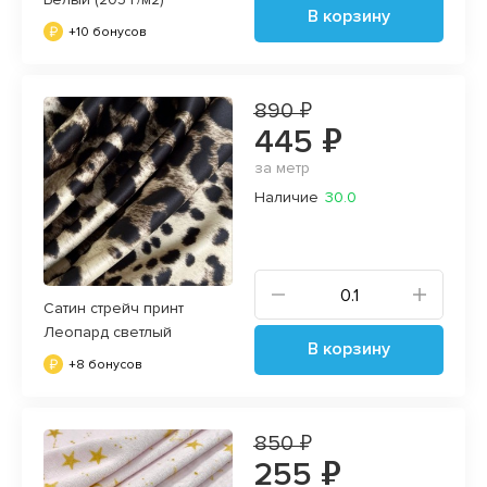
В корзину
+10 бонусов
890 ₽
445 ₽
за метр
Наличие
30.0
Сатин стрейч принт
Леопард светлый
В корзину
+8 бонусов
850 ₽
255 ₽