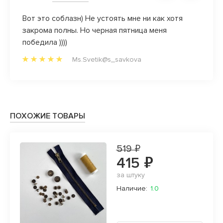
)) уж
Вот это соблазн) Не устоять мне ни как хотя
Нравя
закрома полны. Но черная пятница меня
манже
ись в
победила ))))
нрави
олок,
и нер
Ms.Svetik@s_savkova
магази
ПОХОЖИЕ ТОВАРЫ
519 ₽
415 ₽
за штуку
Наличие:
1.0