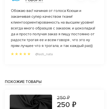
Обожаю вас! начиная от голоса Ксюши и
Вот эт
заканчивая супер качеством ткани!
закро
клиентоориентированность на высшем уровне!
победи
всегда много образцов с заказом, и шоколадка!
да и просто получая заказ я пищу постоянно от
радости трогая ее и всем говоря , что это ну
прям лучшее что я трогала, и так каждый раз))
@lasti_nata
ПОХОЖИЕ ТОВАРЫ
250 ₽
250 ₽