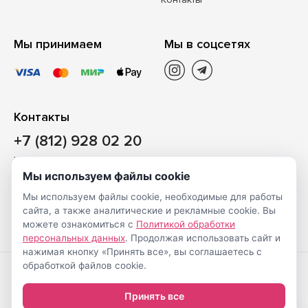
Мы принимаем
Мы в соцсетях
Контакты
+7 (812) 928 02 20
Наш магазин
Мы используем файлы cookie
Санкт-Петербург, ул. Ворошилова, д. 2, Литер «Р» (БЦ
Мы используем файлы cookie, необходимые для работы
«Сигнал»), 3 этаж, пом. 2
сайта, а также аналитические и рекламные cookie. Вы
На карте
можете ознакомиться с
Политикой обработки
персональных данных
. Продолжая использовать сайт и
нажимая кнопку «Принять все», вы соглашаетесь с
обработкой файлов cookie.
Создание
© Shveimarkt.ru,
Принять все
интернет-
2017-2026