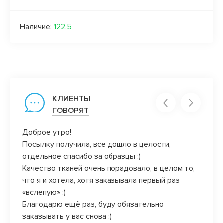
Наличие:
122.5
КЛИЕНТЫ
ГОВОРЯТ
причем
Доброе утро!
Ой, в
Посылку получила, все дошло в целости,
всей 
ие
отдельное спасибо за образцы :)
отзыв
анных
Качество тканей очень порадовало, в целом то,
дела!
орд))
что я и хотела, хотя заказывала первый раз
«вслепую» :)
ивые
Благодарю ещё раз, буду обязательно
ьше
заказывать у вас снова :)