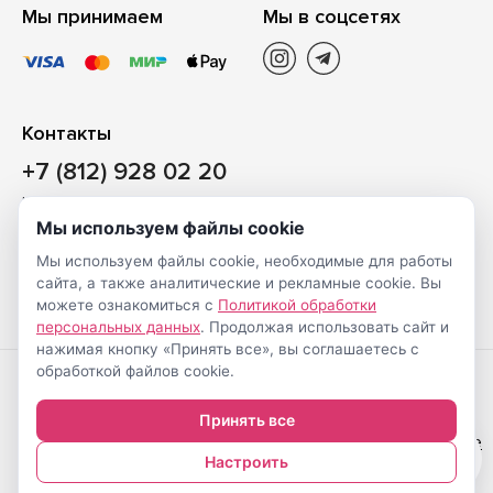
Мы принимаем
Мы в соцсетях
Контакты
+7 (812) 928 02 20
Наш магазин
Мы используем файлы cookie
Санкт-Петербург, ул. Ворошилова, д. 2, Литер «Р» (БЦ
Мы используем файлы cookie, необходимые для работы
«Сигнал»), 3 этаж, пом. 2
сайта, а также аналитические и рекламные cookie. Вы
На карте
можете ознакомиться с
Политикой обработки
персональных данных
. Продолжая использовать сайт и
нажимая кнопку «Принять все», вы соглашаетесь с
обработкой файлов cookie.
Создание
© Shveimarkt.ru,
Принять все
интернет-
2017-2026
Настройка cookie
0
магазинов
—
Настроить