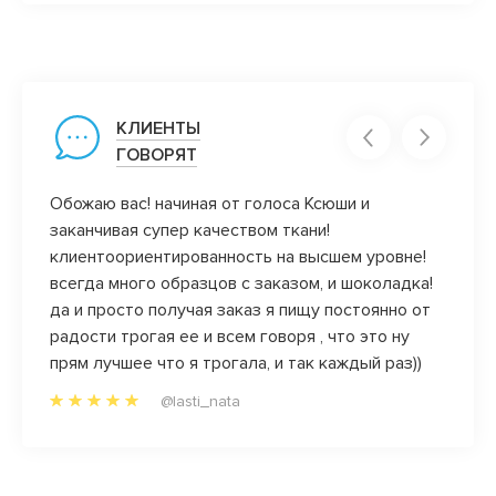
КЛИЕНТЫ
ГОВОРЯТ
Обожаю вас! начиная от голоса Ксюши и
А мне 
заканчивая супер качеством ткани!
отзыв
клиентоориентированность на высшем уровне!
Ну и 
всегда много образцов с заказом, и шоколадка!
ассор
да и просто получая заказ я пищу постоянно от
покло
радости трогая ее и всем говоря , что это ну
прям лучшее что я трогала, и так каждый раз))
@lasti_nata