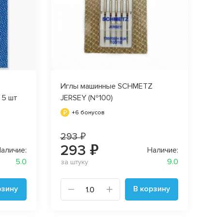
Z
Иглы машинные SCHMETZ
 5 шт
JERSEY (№100)
+6 бонусов
293 ₽
293 ₽
аличие:
Наличие:
5.0
9.0
за штуку
рзину
В корзину