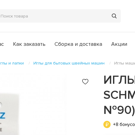
ас
Как заказать
Сборка и доставка
Акции
глы и лапки
Иглы для бытовых швейных машин
Иглы маш
ИГЛ
SCHM
№90
+8 бонус