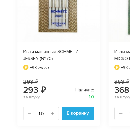
Иглы машинные SCHMETZ
Иглы м
JERSEY (№70)
MICROT
+6 бонусов
+8 б
293 ₽
368 ₽
293 ₽
368
Наличие:
1.0
за штуку
за штук
В корзину