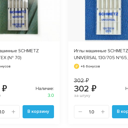
ашинные SCHMETZ
Иглы машинные SCHMET
EX (№ 70)
UNIVERSAL 130/705 №65,
онусов
+6 бонусов
302 ₽
 ₽
302 ₽
Наличие:
Н
3.0
у
за штуку
В корзину
В ко