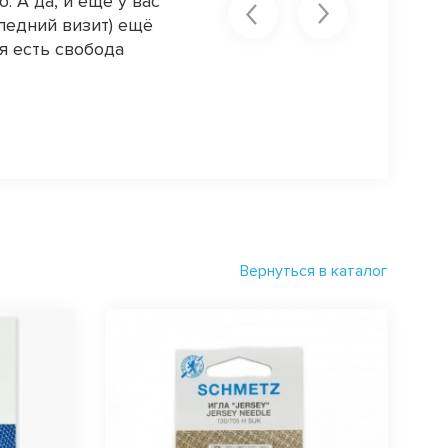
. А да, и ещё у вас
Обожаю вас! начиная от голоса
ледний визит) ещё
клиентоориентированность на в
я есть свобода
и шоколадка! да и просто получ
всем говоря , что это ну прям л
@lasti_nata
Вернуться в каталог