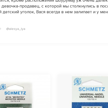
ится, кроме расположения шоурума)) уж очень далеко
 девочка-продавец, с которой мы столкнулись в пос
 детский уголок, Вася всегда в нем залипает и у мен
@alesya_lya