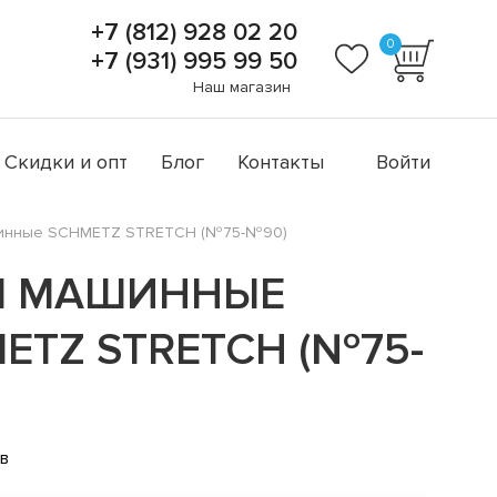
+7 (812) 928 02 20
0
+7 (931) 995 99 50
Наш магазин
Скидки и опт
Блог
Контакты
Войти
инные SCHMETZ STRETCH (№75-№90)
Ы МАШИННЫЕ
ETZ STRETCH (№75-
)
ов