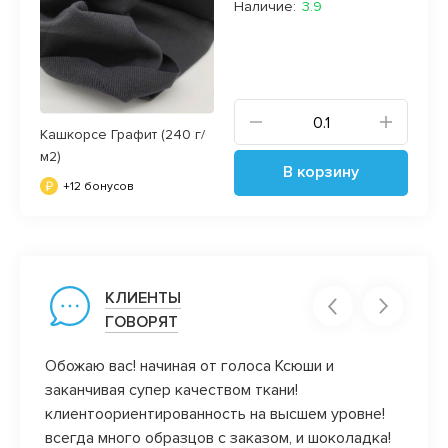
Наличие:
3.9
Кашкорсе Графит (240 г/
м2)
В корзину
+12 бонусов
КЛИЕНТЫ
ГОВОРЯТ
)) уж
Обожаю вас! начиная от голоса Ксюши и
Недав
заканчивая супер качеством ткани!
радуе
ись в
клиентоориентированность на высшем уровне!
ближа
олок,
всегда много образцов с заказом, и шоколадка!
посмо