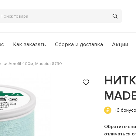
ас
Как заказать
Сборка и доставка
Акции
тки Aerofil 400м, Madeira 8730
НИТК
MADE
+6 бонус
Обратите вни
отличаться от