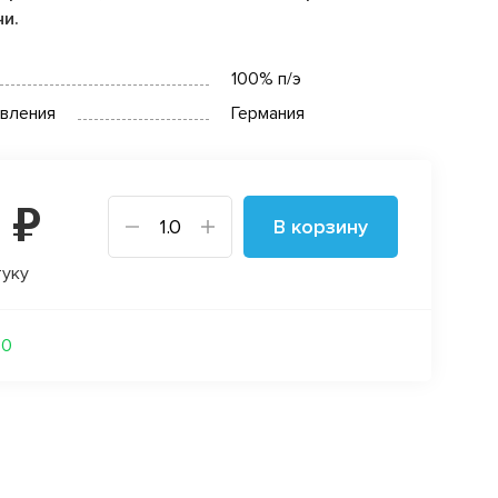
чи.
100% п/э
овления
Германия
 ₽
В корзину
туку
.0