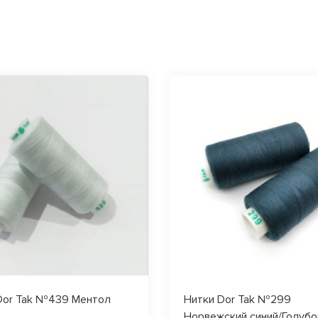
Dor Tak №439 Ментол
Нитки Dor Tak №299
Норвежский синий/Голубо