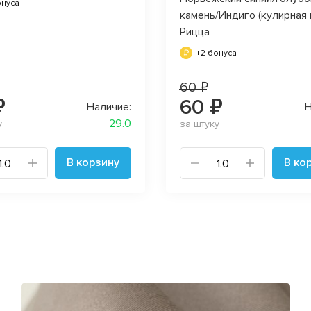
онуса
камень/Индиго (кулирная 
Рицца
+2 бонуса
60 ₽
₽
60 ₽
Наличие:
Н
29.0
у
за штуку
В корзину
В ко