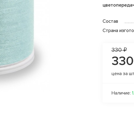
цветопереда
Состав
Страна изгот
330 ₽
330
цена за ш
Наличие:
1