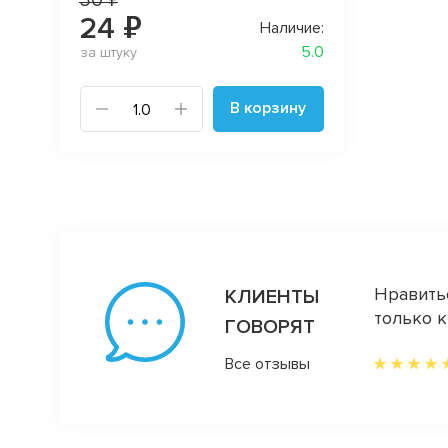
24 ₽
Наличие:
5.0
за штуку
В корзину
т очень радует. Я живу в Красноярске.
Нравитьс
КЛИЕНТЫ
ти у вас ткани и посмотреть как
только к
ГОВОРЯТ
Все отзывы