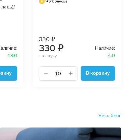
+6 бонусов
гладь)/
330 ₽
330 ₽
аличие:
Наличие:
43.0
4.0
за штуку
рзину
В корзину
Весь блог