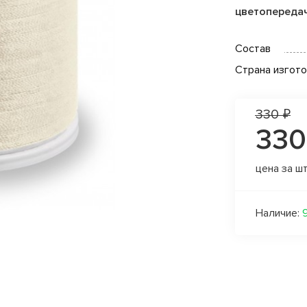
цветопереда
Состав
Страна изгот
330 ₽
330
цена за ш
Наличие: