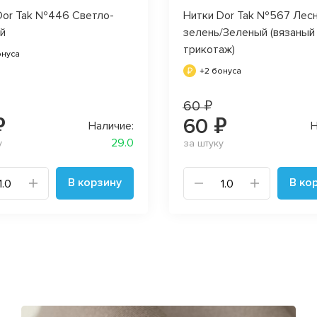
Dor Tak №446 Светло-
Нитки Dor Tak №567 Лес
й
зелень/Зеленый (вязаный
трикотаж)
онуса
+2 бонуса
60 ₽
₽
60 ₽
Наличие:
Н
29.0
у
за штуку
В корзину
В ко