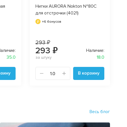
ная
Нитки AURORA Nokton №80C
для отстрочки (4021)
+6 бонусов
293 ₽
293 ₽
аличие:
Наличие:
35.0
18.0
за штуку
рзину
В корзину
Весь блог