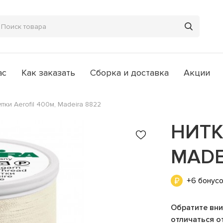
ас
Как заказать
Сборка и доставка
Акции
тки Aerofil 400м, Madeira 8822
НИТК
MADE
+6 бонус
Обратите вни
отличаться от