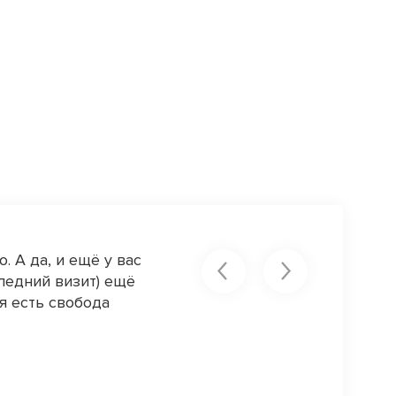
. А да, и ещё у вас
Недавно о вас узнала. Ваш ассо
ледний визит) ещё
Планирую в ближайшее время п
я есть свобода
отработает доставка.
@a_iljina