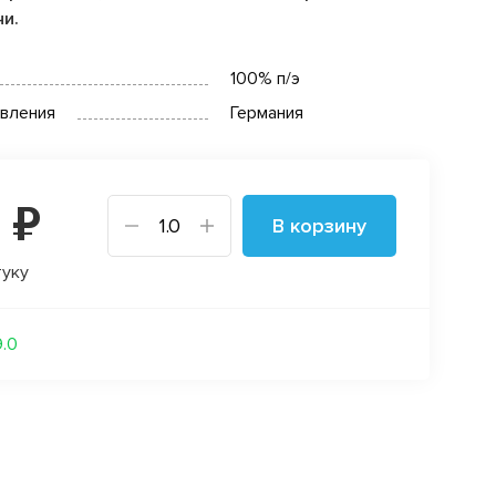
чи.
100% п/э
овления
Германия
 ₽
В корзину
туку
9.0