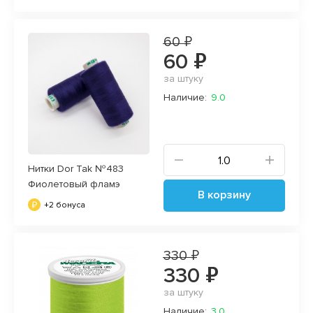
60 ₽
60 ₽
за штуку
Наличие:
9.0
Нитки Dor Tak №483
Фиолетовый фламэ
В корзину
+2 бонуса
330 ₽
330 ₽
за штуку
Наличие:
3.0