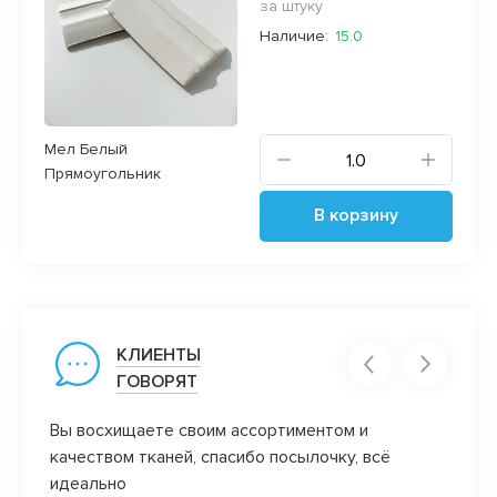
за штуку
Наличие:
15.0
Мел Белый
Прямоугольник
В корзину
КЛИЕНТЫ
ГОВОРЯТ
))
Вы восхищаете своим ассортиментом и
Вот эт
качеством тканей, спасибо посылочку, всё
закро
идеально
победи