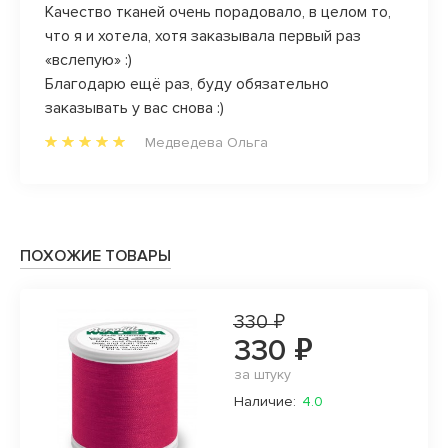
боту!
Качество тканей очень порадовало, в целом то,
всегд
что я и хотела, хотя заказывала первый раз
да и 
«вслепую» :)
радост
Благодарю ещё раз, буду обязательно
прям л
заказывать у вас снова :)
Медведева Ольга
ПОХОЖИЕ ТОВАРЫ
330 ₽
330 ₽
за штуку
Наличие:
4.0