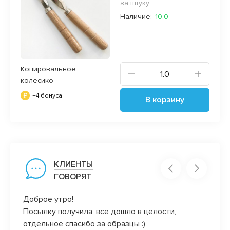
за штуку
Наличие:
10.0
Копировальное
колесико
+4 бонуса
В корзину
КЛИЕНТЫ
ГОВОРЯТ
его
Доброе утро!
Обожа
Посылку получила, все дошло в целости,
закан
 и
отдельное спасибо за образцы :)
клиен