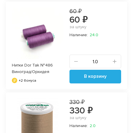
60 ₽
60 ₽
за штуку
Наличие:
24.0
Нитки Dor Tak №486
Виноград/Орхидея
В корзину
+2 бонуса
330 ₽
330 ₽
за штуку
Наличие:
2.0