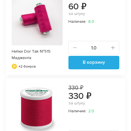
60 ₽
за штуку
Наличие:
8.0
Нитки Dor Tak №515
Маджента
В корзину
+2 бонуса
330 ₽
330 ₽
за штуку
Наличие:
2.0