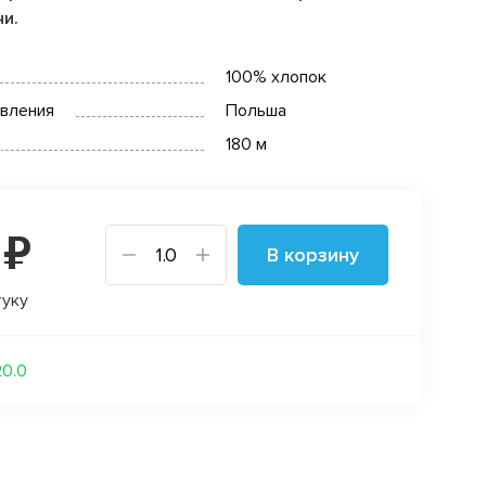
чи.
100% хлопок
овления
Польша
180 м
 ₽
В корзину
туку
20.0