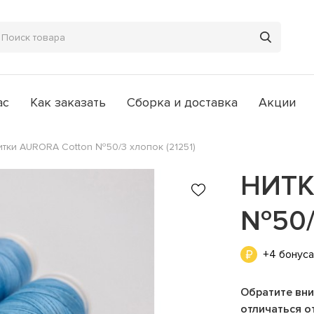
ас
Как заказать
Сборка и доставка
Акции
итки AURORA Cotton №50/3 хлопок (21251)
НИТК
№50/
+4 бонус
Обратите вни
отличаться от