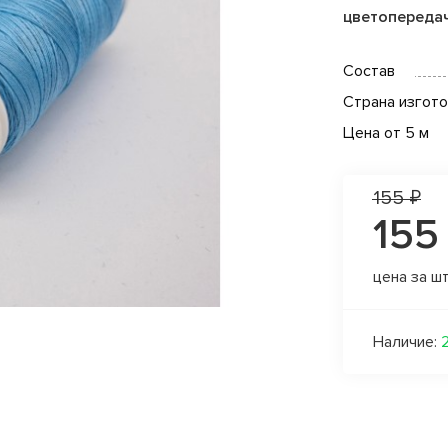
цветопереда
Состав
Страна изгот
Цена от 5 м
155 ₽
155
цена за ш
Наличие: