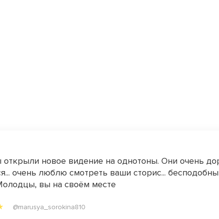
 открыли новое видение на однотоны. Они очень до
я... очень люблю смотреть ваши сторис... бесподобн
Молодцы, вы на своём месте
@marusya_sorokina810