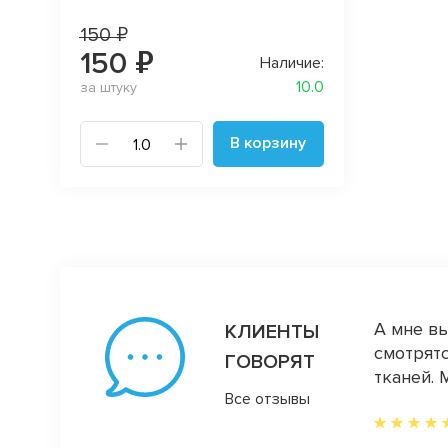
150 ₽
150 ₽
Наличие:
10.0
за штуку
В корзину
дцы , отзывчивые, оперативно
А мне вы
КЛИЕНТЫ
е нравятся ткани качество и ассортимент)
смотрятс
ГОВОРЯТ
ица)
тканей. 
Все отзывы