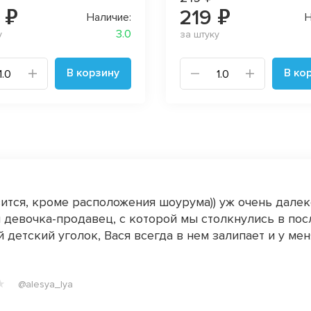
 ₽
219 ₽
Наличие:
Н
3.0
у
за штуку
В корзину
В ко
ится, кроме расположения шоурума)) уж очень далеко
 девочка-продавец, с которой мы столкнулись в пос
 детский уголок, Вася всегда в нем залипает и у мен
@alesya_lya