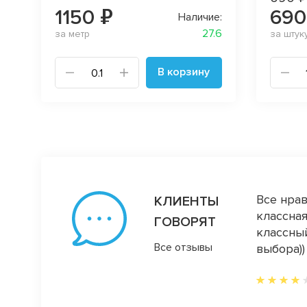
1150 ₽
690
Наличие:
27.6
за метр
за штук
В корзину
 качеством тканей, спасибо посылочку, всё
Все нрав
КЛИЕНТЫ
классная
ГОВОРЯТ
классный
Все отзывы
выбора))