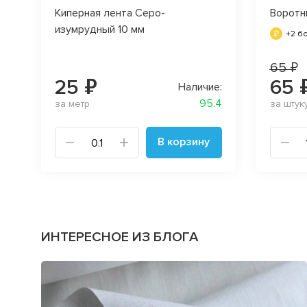
Киперная лента Серо-
Воротн
изумрудный 10 мм
+2 б
65 ₽
25 ₽
65 
Наличие:
95.4
за метр
за штук
В корзину
ИНТЕРЕСНОЕ ИЗ БЛОГА