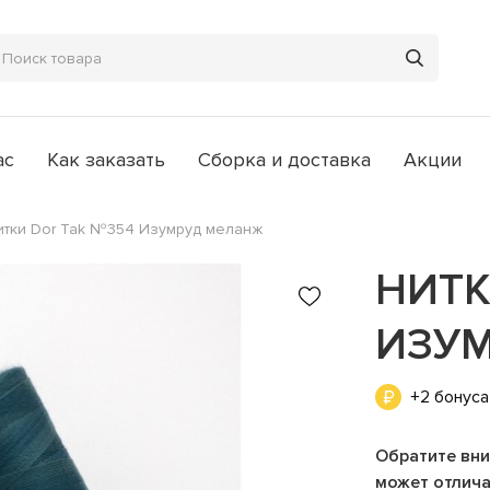
ас
Как заказать
Сборка и доставка
Акции
итки Dor Tak №354 Изумруд меланж
НИТК
ИЗУ
+2 бонуса
Обратите вни
может отличат