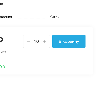
чи.
овления
Китай
₽
В корзину
туку
19.0