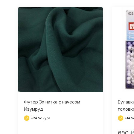
Футер 3х нитка с начесом
Булавк
Изумруд
головк
+24 бонуса
+14 
690 ₽