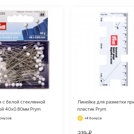
и с белой стеклянной
Линейка для разметки пр
ой 40х0,80мм Prym
пластик Prym
бонусов
+4 бонуса
219 ₽