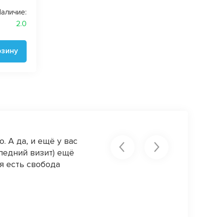
аличие:
2.0
рзину
. А да, и ещё у вас
Великолепный магазин! Ткани о
ледний визит) ещё
катышек! Продавцы очень вежл
я есть свобода
Спасибо вам за вашу работу!
Людмила