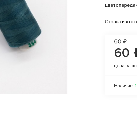
цветопереда
Страна изгот
60 ₽
60 
цена за ш
Наличие: