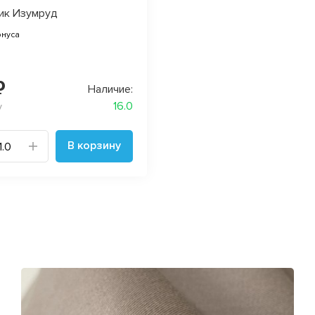
ик Изумруд
онуса
₽
Наличие:
16.0
у
В корзину