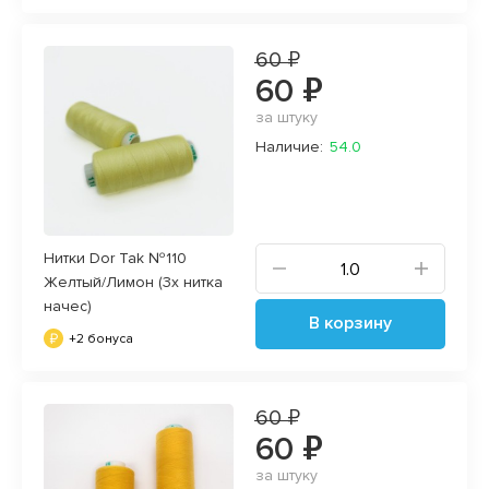
60 ₽
60 ₽
за штуку
Наличие:
54.0
Нитки Dor Tak №110
Желтый/Лимон (3х нитка
начес)
В корзину
+2 бонуса
60 ₽
60 ₽
за штуку