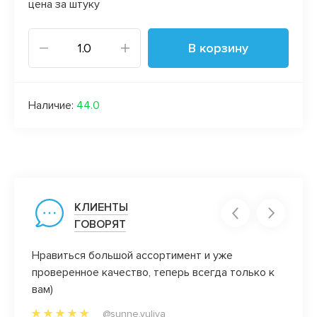
цена за штуку
В корзину
Наличие:
44.0
КЛИЕНТЫ
ГОВОРЯТ
ень
Нравиться большой ассортимент и уже
Вот эт
проверенное качество, теперь всегда только к
закро
и
вам)
победи
@sunne.yuliya