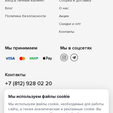
Вход в личный кабинет
Сборка и доставка
Блог
О нас
Политика безопасности
Акции
Скидки и опт
Контакты
Мы принимаем
Мы в соцсетях
Контакты
+7 (812) 928 02 20
Наш магазин
Мы используем файлы cookie
Санкт-Петербург, ул. Ворошилова, д. 2, Литер «Р» (БЦ
Мы используем файлы cookie, необходимые для работы
«Сигнал»), 3 этаж, пом. 2
сайта, а также аналитические и рекламные cookie. Вы
На карте