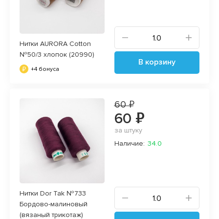
Нитки AURORA Cotton
№50/3 хлопок (20990)
В корзину
+4 бонуса
60 ₽
60 ₽
за штуку
Наличие:
34.0
Нитки Dor Tak №733
Бордово-малиновый
(вязаный трикотаж)