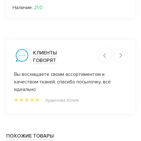
Наличие:
21.0
КЛИЕНТЫ
ГОВОРЯТ
тя
Вы восхищаете своим ассортиментом и
Недав
качеством тканей, спасибо посылочку, всё
радуе
идеально
ближа
посмо
Кудинова Юлия
ПОХОЖИЕ ТОВАРЫ