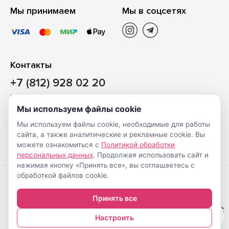
Мы принимаем
Мы в соцсетях
Контакты
+7 (812) 928 02 20
Наш магазин
Мы используем файлы cookie
Санкт-Петербург, ул. Ворошилова, д. 2, Литер «Р» (БЦ
Мы используем файлы cookie, необходимые для работы
«Сигнал»), 3 этаж, пом. 2
сайта, а также аналитические и рекламные cookie. Вы
На карте
можете ознакомиться с
Политикой обработки
персональных данных
. Продолжая использовать сайт и
нажимая кнопку «Принять все», вы соглашаетесь с
обработкой файлов cookie.
Создание
© Shveimarkt.ru,
Принять все
интернет-
2017-2026
Настройка cookie
0
магазинов
—
Настроить