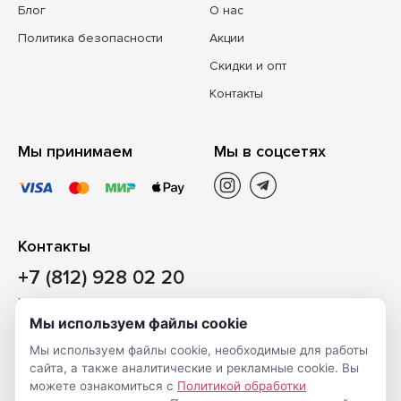
Блог
О нас
Политика безопасности
Акции
Скидки и опт
Контакты
Мы принимаем
Мы в соцсетях
Контакты
+7 (812) 928 02 20
Наш магазин
Мы используем файлы cookie
Санкт-Петербург, ул. Ворошилова, д. 2, Литер «Р» (БЦ
Мы используем файлы cookie, необходимые для работы
«Сигнал»), 3 этаж, пом. 2
сайта, а также аналитические и рекламные cookie. Вы
На карте
можете ознакомиться с
Политикой обработки