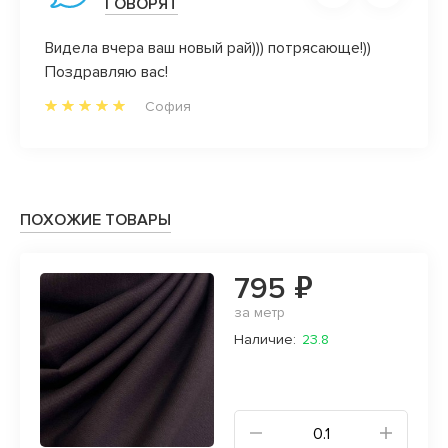
ГОВОРЯТ
причем
Видела вчера ваш новый рай))) потрясающе!))
Нравя
Поздравляю вас!
манже
ие
нрави
София
анных
и нер
орд))
магази
ивые
ьше
ПОХОЖИЕ ТОВАРЫ
к
 через
795 ₽
, а
офиле.
за метр
Наличие:
23.8