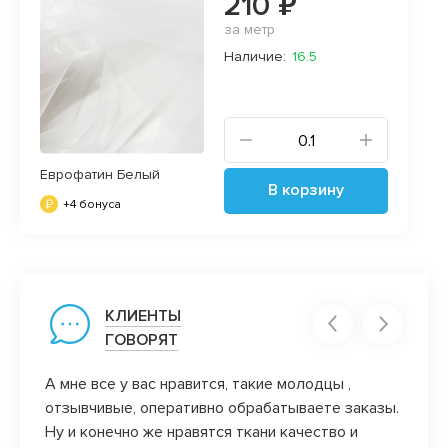
210 ₽
за метр
Наличие:
16.5
Еврофатин Белый
В корзину
+4 бонуса
КЛИЕНТЫ
ГОВОРЯТ
его
А мне все у вас нравится, такие молодцы ,
Замеч
отзывчивые, оперативно обрабатываете заказы.
больше
 и
Ну и конечно же нравятся ткани качество и