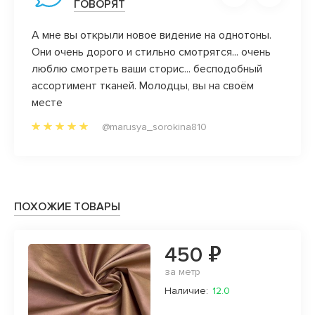
ГОВОРЯТ
А мне вы открыли новое видение на однотоны.
Ой, в
Они очень дорого и стильно смотрятся... очень
всей 
люблю смотреть ваши сторис... бесподобный
отзыв
ассортимент тканей. Молодцы, вы на своём
дела!
месте
@marusya_sorokina810
ПОХОЖИЕ ТОВАРЫ
450 ₽
за метр
Наличие:
12.0