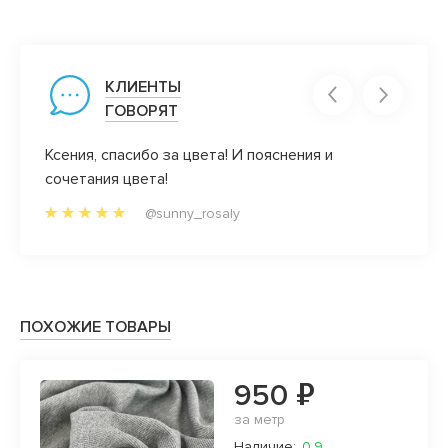
КЛИЕНТЫ
ГОВОРЯТ
Ксения, спасибо за цвета! И пояснения и
Вот эт
сочетания цвета!
закро
вне!
победи
@sunny_rosaly
адка!
но от
ну
аз))
ПОХОЖИЕ ТОВАРЫ
950 ₽
за метр
Наличие:
0.9