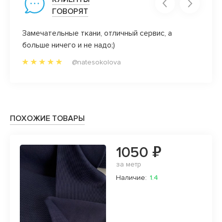
ГОВОРЯТ
тя
Замечательные ткани, отличный сервис, а
Как ж
больше ничего и не надо;)
@natesokolova
ПОХОЖИЕ ТОВАРЫ
1050 ₽
за метр
Наличие:
1.4