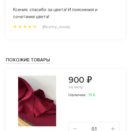
Ксения, спасибо за цвета! И пояснения и
Вы во
аказы.
сочетания цвета!
качес
идеал
@sunny_rosaly
а
ПОХОЖИЕ ТОВАРЫ
900 ₽
за метр
Наличие:
15.8