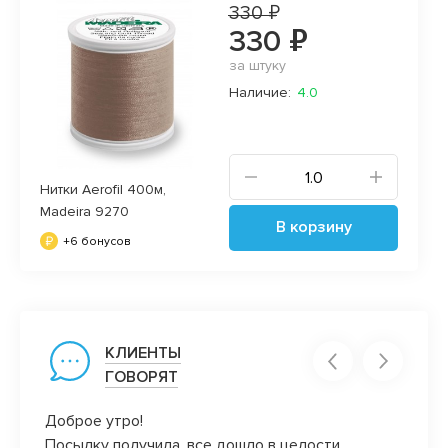
330 ₽
330 ₽
за штуку
Наличие:
4.0
Нитки Aerofil 400м,
Madeira 9270
В корзину
+6 бонусов
КЛИЕНТЫ
ГОВОРЯТ
Доброе утро!
Все н
Посылку получила, все дошло в целости,
очень 