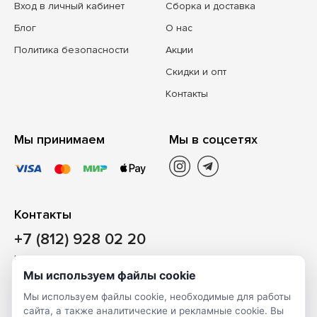
Вход в личный кабинет
Сборка и доставка
Блог
О нас
Политика безопасности
Акции
Скидки и опт
Контакты
Мы принимаем
Мы в соцсетях
Контакты
+7 (812) 928 02 20
Наш магазин
Мы используем файлы cookie
Санкт-Петербург, ул. Ворошилова, д. 2, Литер «Р» (БЦ
Мы используем файлы cookie, необходимые для работы
«Сигнал»), 3 этаж, пом. 2
сайта, а также аналитические и рекламные cookie. Вы
На карте