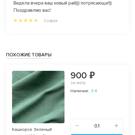
Видела вчера ваш новый рай))) потрясающе!))
Велик
Поздравляю вас!
качес
Прода
София
проко
ПОХОЖИЕ ТОВАРЫ
900 ₽
за метр
Наличие:
3.4
Кашкорсе Зеленый