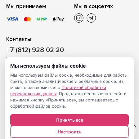
Мы принимаем
Мы в соцсетях
Контакты
+7 (812) 928 02 20
Наш магазин
Мы используем файлы cookie
Санкт-Петербург, ул. Ворошилова, д. 2, Литер «Р» (БЦ
Мы используем файлы cookie, необходимые для работы
«Сигнал»), 3 этаж, пом. 2
сайта, а также аналитические и рекламные cookie. Вы
На карте
можете ознакомиться с
Политикой обработки
персональных данных
. Продолжая использовать сайт и
нажимая кнопку «Принять все», вы соглашаетесь с
обработкой файлов cookie.
Создание
© Shveimarkt.ru,
Принять все
интернет-
2017-2026
Настройка cookie
0
магазинов
—
Настроить