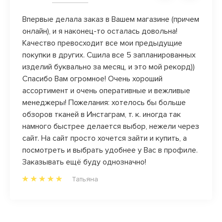
Впервые делала заказ в Вашем магазине (причем
Огром
онлайн), и я наконец-то осталась довольна!
операт
вне!
Качество превосходит все мои предыдущие
адка!
покупки в других. Сшила все 5 запланированных
но от
изделий буквально за месяц, и это мой рекорд))
ну
Спасибо Вам огромное! Очень хороший
аз))
ассортимент и очень оперативные и вежливые
менеджеры! Пожелания: хотелось бы больше
обзоров тканей в Инстаграм, т. к. иногда так
намного быстрее делается выбор, нежели через
сайт. На сайт просто хочется зайти и купить, а
посмотреть и выбрать удобнее у Вас в профиле.
Заказывать ещё буду однозначно!
Татьяна